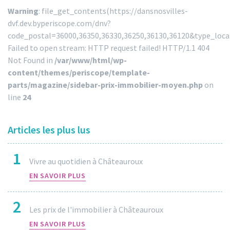
Warning
: file_get_contents(https://dansnosvilles-
dvf.dev.byperiscope.com/dnv?
code_postal=36000,36350,36330,36250,36130,36120&type_loc
Failed to open stream: HTTP request failed! HTTP/1.1 404
Not Found in
/var/www/html/wp-
content/themes/periscope/template-
parts/magazine/sidebar-prix-immobilier-moyen.php
on
line
24
Articles les plus lus
1
Vivre au quotidien à Châteauroux
EN SAVOIR PLUS
2
Les prix de l'immobilier à Châteauroux
EN SAVOIR PLUS