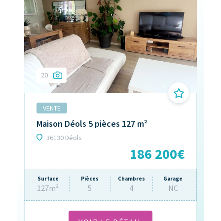
20
9
VENTE
V
Maison Déols 5 pièces 127 m²
Ma
36130 Déols
0€
186 200€
rage
Surface
Pièces
Chambres
Garage
Sur
NC
127m²
5
4
NC
88