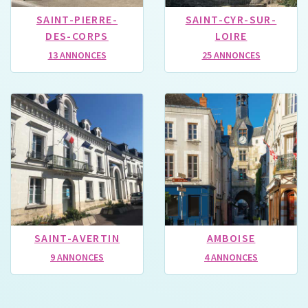
SAINT-PIERRE-
SAINT-CYR-SUR-
DES-CORPS
LOIRE
13 ANNONCES
25 ANNONCES
SAINT-AVERTIN
AMBOISE
9 ANNONCES
4 ANNONCES