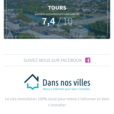
TOURS
possède actuellement une note de
7,4
/
10
facebook
SUIVEZ-NOUS SUR FACEBOOK
Le site immobilier 100% local pour mieux s'informer et bien
s'installer