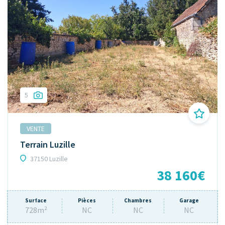
5
VENTE
Terrain Luzille
37150 Luzille
38 160€
Surface
Pièces
Chambres
Garage
728m²
NC
NC
NC