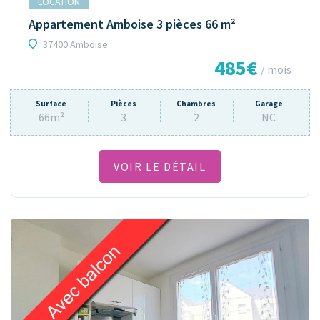
LOCATION
Appartement Amboise 3 pièces 66 m²
37400 Amboise
485€
/ mois
Surface
Pièces
Chambres
Garage
66m²
3
2
NC
VOIR LE DÉTAIL