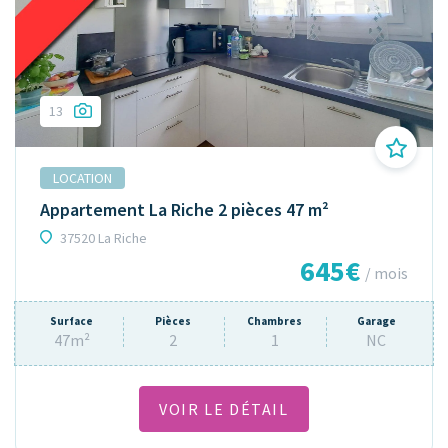
13
LOCATION
Appartement La Riche 2 pièces 47 m²
37520 La Riche
645€
/ mois
Surface
Pièces
Chambres
Garage
47m²
2
1
NC
VOIR LE DÉTAIL