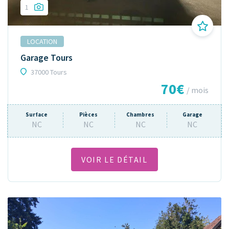
1
LOCATION
Garage Tours
37000 Tours
70€
/ mois
Surface
Pièces
Chambres
Garage
NC
NC
NC
NC
VOIR LE DÉTAIL