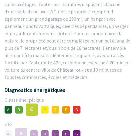
sur deux étages, toutes les chambres disposent chacune
d'une salle d'eau avec WC. Cette propriété comprend
également un grand garage de 190m², un hangar avec
panneaux photovoltaïques, diverses dépendances, un verger
et un jardin entièrement clôturé. Pour les amoureux de la
nature, la propriété peut être complétée par un bel étang de
plus de 7 hectares et/ou un bois de 16 hectares, l'ensemble
attenant à la maison. Idéalement implanté, avec un accès
facilité par l'autoroute A20, ce domaine est situé à 20 min en
voiture du centre-ville de Châteauroux et à 10 minutes de
tous les commerces, écoles et médecins.
Diagnostics énergétiques
Classe énergétique
C
A
B
D
E
F
G
GES
B
A
C
D
E
F
G