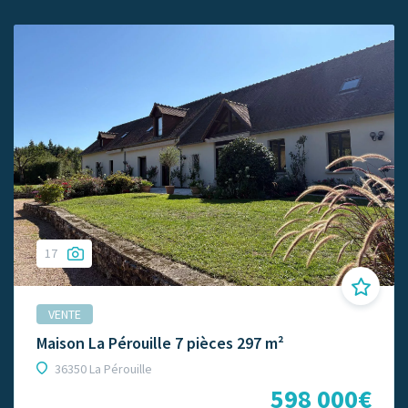
17
VENTE
Maison La Pérouille 7 pièces 297 m²
36350 La Pérouille
598 000€