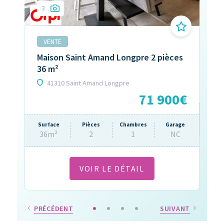
3
9
VENTE
V
Maison Saint Amand Longpre 2 pièces
Ma
36 m²
41310 Saint Amand Longpre
0€
71 900€
Sur
12
rage
Surface
Pièces
Chambres
Garage
NC
36m²
2
1
NC
VOIR LE DÉTAIL
PRÉCÉDENT
SUIVANT