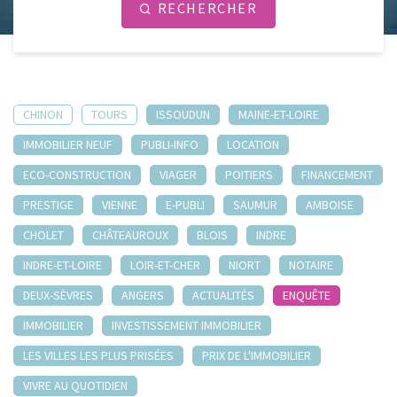
RECHERCHER
CHINON
TOURS
ISSOUDUN
MAINE-ET-LOIRE
IMMOBILIER NEUF
PUBLI-INFO
LOCATION
ECO-CONSTRUCTION
VIAGER
POITIERS
FINANCEMENT
PRESTIGE
VIENNE
E-PUBLI
SAUMUR
AMBOISE
CHOLET
CHÂTEAUROUX
BLOIS
INDRE
INDRE-ET-LOIRE
LOIR-ET-CHER
NIORT
NOTAIRE
DEUX-SÈVRES
ANGERS
ACTUALITÉS
ENQUÊTE
IMMOBILIER
INVESTISSEMENT IMMOBILIER
LES VILLES LES PLUS PRISÉES
PRIX DE L'IMMOBILIER
VIVRE AU QUOTIDIEN