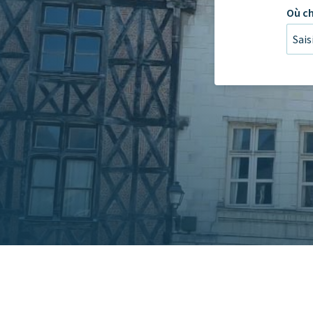
Où ch
Sais