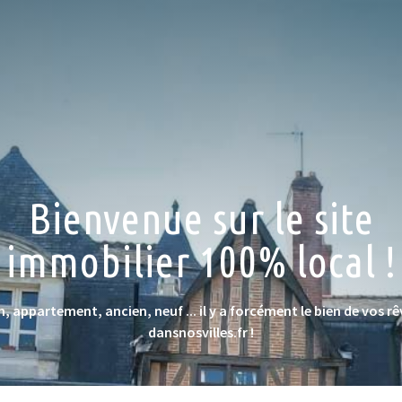
Bienvenue sur le site
immobilier 100% local !
, appartement, ancien, neuf ... il y a forcément le bien de vos rê
dansnosvilles.fr !