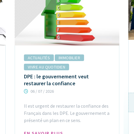
13
LOCATION
ACTUALITÉS
IMMOBILIER
Maison Dange Saint Romain 5 pièces
100 m²
VIVRE AU QUOTIDIEN
86220 Dange Saint Romain
DPE : le gouvernement veut
755€
restaurer la confiance
/ mois
06 / 07 / 2026
Surface
Pièces
Chambres
Garage
100m²
5
4
NC
Il est urgent de restaurer la confiance des
Français dans les DPE. Le gouvernement a
présenté un plan en ce sens.
VOIR LE DÉTAIL
EN SAVOIR PLUS