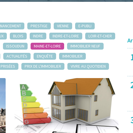
INANCEMENT
PRESTIGE
VIENNE
E-PUBLI
UX
BLOIS
INDRE
INDRE-ET-LOIRE
LOIR-ET-CHER
Ar
ISSOUDUN
MAINE-ET-LOIRE
IMMOBILIER NEUF
ACTUALITÉS
ENQUÊTE
IMMOBILIER
S PRISÉES
PRIX DE L'IMMOBILIER
VIVRE AU QUOTIDIEN