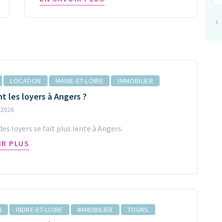
LOCATION
MAINE-ET-LOIRE
IMMOBILIER
t les loyers à Angers ?
 2026
es loyers se fait plus lente à Angers.
IR PLUS
N
INDRE-ET-LOIRE
IMMOBILIER
TOURS