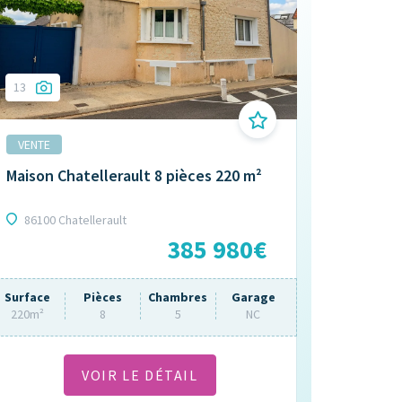
13
9
VENTE
VENTE
Maison Chatellerault 8 pièces 220 m²
Maison Le C
pièces 130 
86100 Chatellerault
41120 Le Co
385 980€
Surface
Pièces
Chambres
Garage
Surface
220m²
8
5
NC
130m²
VOIR LE DÉTAIL