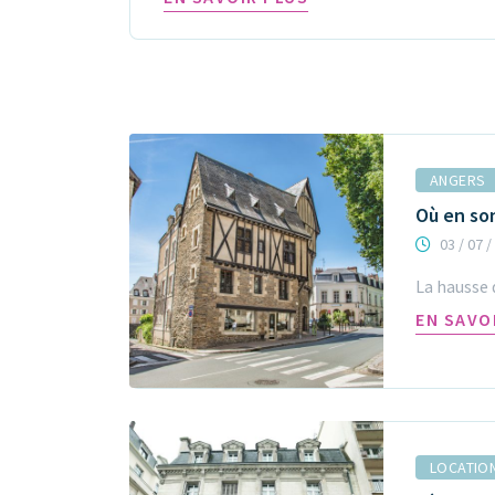
ANGERS
Où en son
03 / 07 /
La hausse d
EN SAVO
LOCATIO