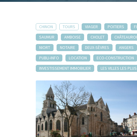
CHINON
TOURS
VIAGER
POITIERS
F
SAUMUR
AMBOISE
CHOLET
CHÂTEAURO
NIORT
NOTAIRE
DEUX-SÈVRES
ANGERS
PUBLI-INFO
LOCATION
ECO-CONSTRUCTION
INVESTISSEMENT IMMOBILIER
LES VILLES LES PLU