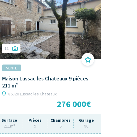
11
VENTE
Maison Lussac les Chateaux 9 pièces
211 m²
86320 Lussac les Chateaux
276 000€
Surface
Pièces
Chambres
Garage
211m²
9
5
NC