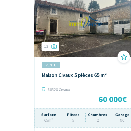
12
VENTE
Maison Civaux 5 pièces 65 m²
86320 Civaux
60 000€
Surface
Pièces
Chambres
Garage
65m²
5
2
NC