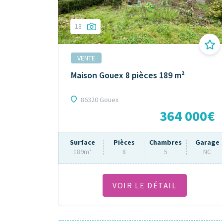
18
VENTE
Maison Gouex 8 pièces 189 m²
86320 Gouex
364 000€
Surface
Pièces
Chambres
Garage
189m²
8
5
NC
VOIR LE DÉTAIL