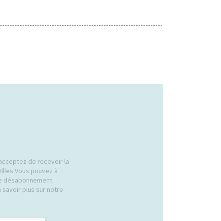
acceptez de recevoir la
Villes Vous pouvez à
 de désabonnement
 savoir plus sur notre
.