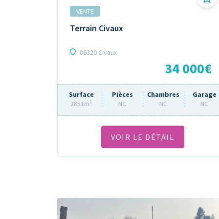
VENTE
Terrain Civaux
86320 Civaux
34 000€
Surface
Pièces
Chambres
Garage
2851m²
NC
NC
NC
VOIR LE DÉTAIL