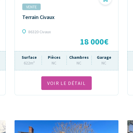
VENTE
Terrain Civaux
86320 Civaux
18 000€
Surface
Pièces
Chambres
Garage
622m²
NC
NC
NC
VOIR LE DÉTAIL