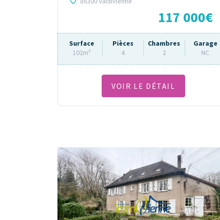
86300 Valdivienne
117 000€
Surface
Pièces
Chambres
Garage
102m²
4
2
NC
VOIR LE DÉTAIL