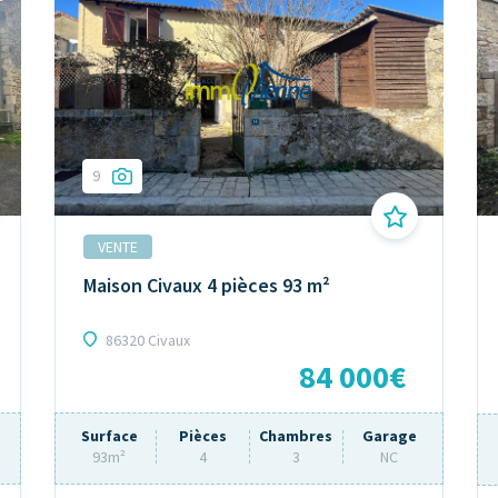
9
VENTE
Maison Civaux 4 pièces 93 m²
86320 Civaux
84 000€
Surface
Pièces
Chambres
Garage
93m²
4
3
NC