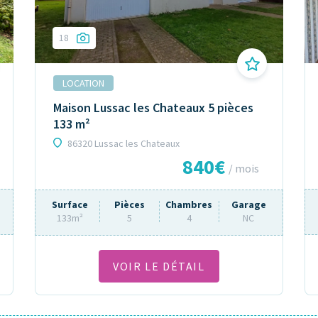
18
LOCATION
Maison Lussac les Chateaux 5 pièces
133 m²
86320 Lussac les Chateaux
840€
/ mois
Surface
Pièces
Chambres
Garage
133m²
5
4
NC
VOIR LE DÉTAIL