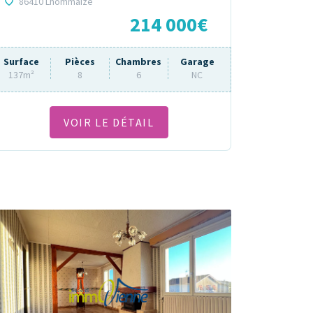
86410 Lhommaize
214 000€
Surface
Pièces
Chambres
Garage
137m²
8
6
NC
VOIR LE DÉTAIL