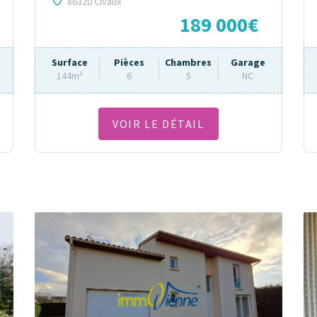
86320 Civaux
189 000€
Surface
Pièces
Chambres
Garage
144m²
6
5
NC
VOIR LE DÉTAIL