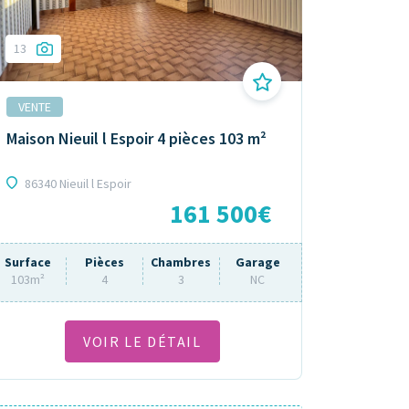
13
VENTE
Maison Nieuil l Espoir 4 pièces 103 m²
86340 Nieuil l Espoir
161 500€
Surface
Pièces
Chambres
Garage
103m²
4
3
NC
VOIR LE DÉTAIL