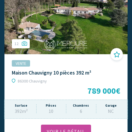
12
VENTE
Maison Chauvigny 10 pièces 392 m²
86300 Chauvigny
789 000€
Surface
Pièces
Chambres
Garage
392m²
10
6
NC
VOIR LE DÉTAIL