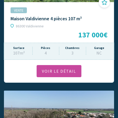
VENTE
Maison Valdivienne 4 pièces 107 m²
86300 Valdivienne
137 000€
Surface
Pièces
Chambres
Garage
107m²
4
3
NC
VOIR LE DÉTAIL