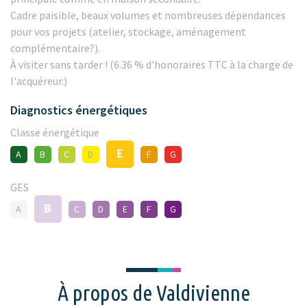
Cadre paisible, beaux volumes et nombreuses dépendances
pour vos projets (atelier, stockage, aménagement
complémentaire?).
À visiter sans tarder ! (6.36 % d'honoraires TTC à la charge de
l'acquéreur.)
Diagnostics énergétiques
Classe énergétique
E
A
B
C
D
F
G
GES
B
A
C
D
E
F
G
À propos de Valdivienne