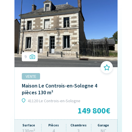
9
7
VENTE
V
Maison Le Controis-en-Sologne 4
Mai
pièces 130 m²
10
41120 Le Controis-en-Sologne
0€
149 800€
rage
NC
Surface
Pièces
Chambres
Garage
Sur
130m²
4
3
NC
100