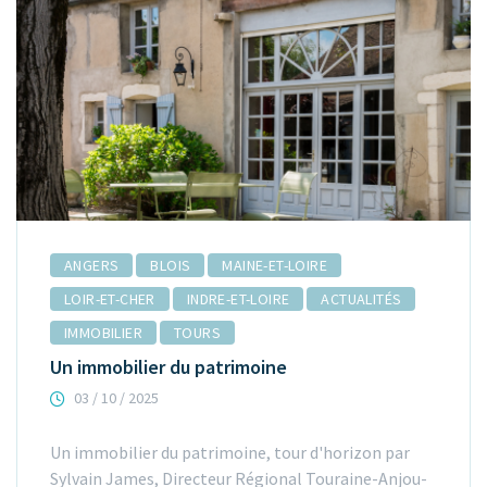
ANGERS
BLOIS
MAINE-ET-LOIRE
LOIR-ET-CHER
INDRE-ET-LOIRE
ACTUALITÉS
IMMOBILIER
TOURS
Un immobilier du patrimoine
03 / 10 / 2025
Un immobilier du patrimoine, tour d'horizon par
Sylvain James, Directeur Régional Touraine-Anjou-