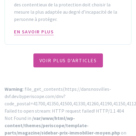
des contentieux de la protection doit choisir la
mesure la plus adaptée au degré d’incapacité de la
personne à protéger.
EN SAVOIR PLUS
VOIR PLUS D'ARTICLES
Warning
: file_get_contents(https://dansnosvilles-
dvf.dev.byperiscope.com/dnv?
code_postal=41700,41350,41500,41330,41260,41190,41150,411
Failed to open stream: HTTP request failed! HTTP/1.1 404
Not Found in
/var/www/html/wp-
content/themes/periscope/template-
parts/magazine/sidebar-prix-immobilier-moyen.php
on