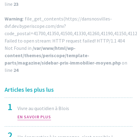
line
23
Warning
: file_get_contents(https://dansnosvilles-
dvf.dev.byperiscope.com/dnv?
code_postal=41700,41350,41500,41330,41260,41190,41150,411
Failed to open stream: HTTP request failed! HTTP/1.1 404
Not Found in
/var/www/html/wp-
content/themes/periscope/template-
parts/magazine/sidebar-prix-immobilier-moyen.php
on
line
24
Articles les plus lus
1
Vivre au quotidien à Blois
EN SAVOIR PLUS
2
Un écoquartier à la campagne, c'est possible !