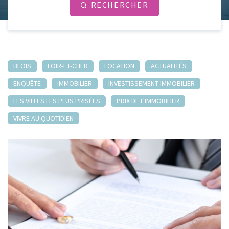
RECHERCHER
BLOIS
LOIR-ET-CHER
LOCATION
ACTUALITÉS
ENQUÊTE
IMMOBILIER
INVESTISSEMENT IMMOBILIER
LES VILLES LES PLUS PRISÉES
PRIX DE L'IMMOBILIER
VIVRE AU QUOTIDIEN