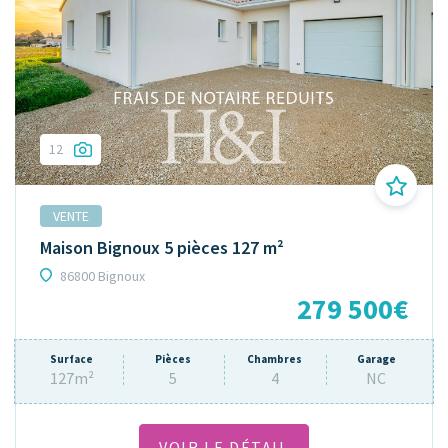
12
VENTE
Maison Bignoux 5 pièces 127 m²
86800 Bignoux
279 500€
Surface
Pièces
Chambres
Garage
127m²
5
4
NC
VOIR LE DÉTAIL