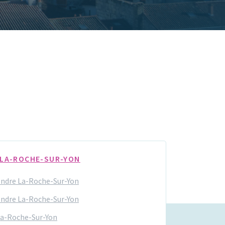
 LA-ROCHE-SUR-YON
endre La-Roche-Sur-Yon
endre La-Roche-Sur-Yon
La-Roche-Sur-Yon