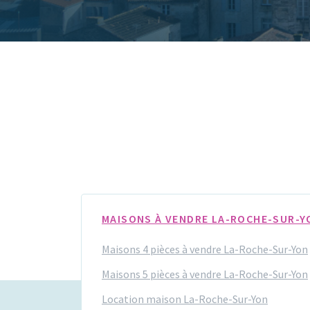
MAISONS À VENDRE LA-ROCHE-SUR-Y
Maisons 4 pièces à vendre La-Roche-Sur-Yon
Maisons 5 pièces à vendre La-Roche-Sur-Yon
Location maison La-Roche-Sur-Yon