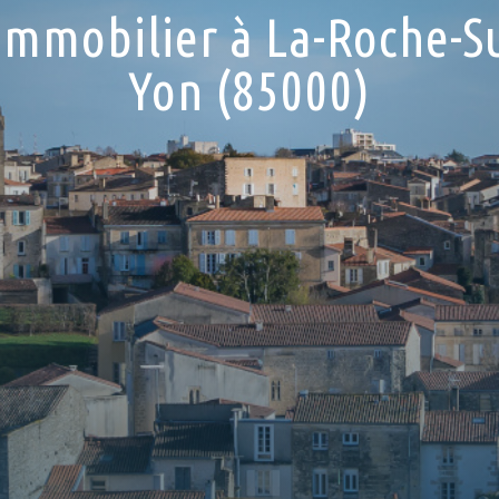
immobilier à La-Roche-S
Yon (85000)