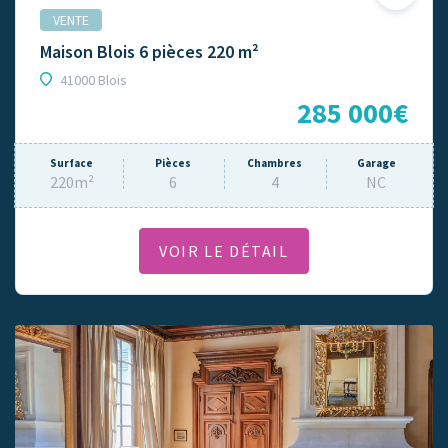
VENTE
Maison Blois 6 pièces 220 m²
41000 Blois
285 000€
Surface
Pièces
Chambres
Garage
220m²
6
4
NC
VOIR LE DÉTAIL