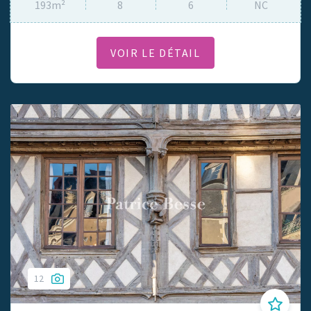
193m²
8
6
NC
VOIR LE DÉTAIL
12