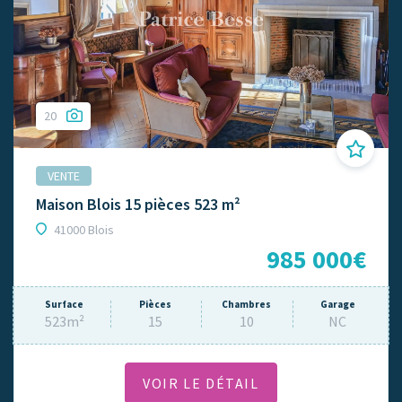
20
VENTE
Maison Blois 15 pièces 523 m²
41000 Blois
985 000€
Surface
Pièces
Chambres
Garage
523m²
15
10
NC
VOIR LE DÉTAIL