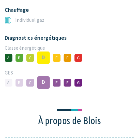
Chauffage
Individuel gaz
Diagnostics énergétiques
Classe énergétique
D
A
B
C
E
F
G
GES
D
A
B
C
E
F
G
À propos de Blois