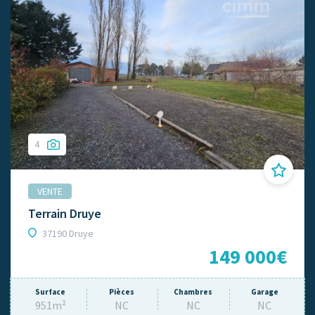
4
VENTE
Terrain Druye
37190 Druye
149 000€
Surface
Pièces
Chambres
Garage
951m²
NC
NC
NC