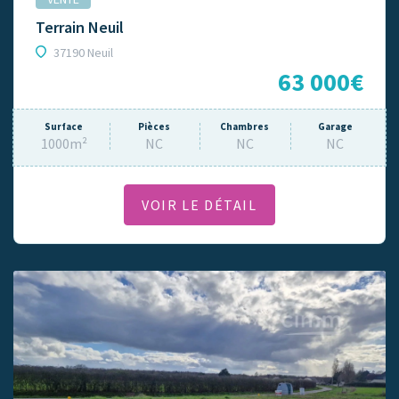
Terrain Neuil
37190 Neuil
63 000€
Surface
Pièces
Chambres
Garage
1000m²
NC
NC
NC
VOIR LE DÉTAIL