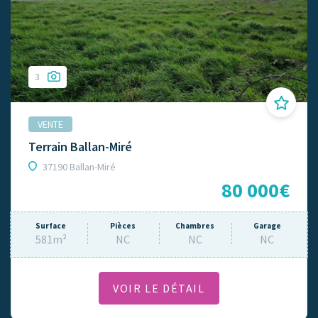
3
VENTE
Terrain Ballan-Miré
37190 Ballan-Miré
80 000€
Surface
Pièces
Chambres
Garage
581m²
NC
NC
NC
VOIR LE DÉTAIL