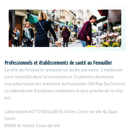
Professionnels et établissements de santé au Fenouiller
La ville du Fenouiller propose un accès aux soins. 3 médecins
sont installés dans la commune et 2 cabinets dentaires.
Une pharmacie est présente au Fenouiller (59 Rue Du Centre).
Le laboratoire d’analyses médicales le plus proche de la ville
est :
Laboratoire ACTIV’BIOLAB St-Gilles-Croix-de-Vie 41 Quai
Gorin
85800 St-Gilles-Croix-de-Vie