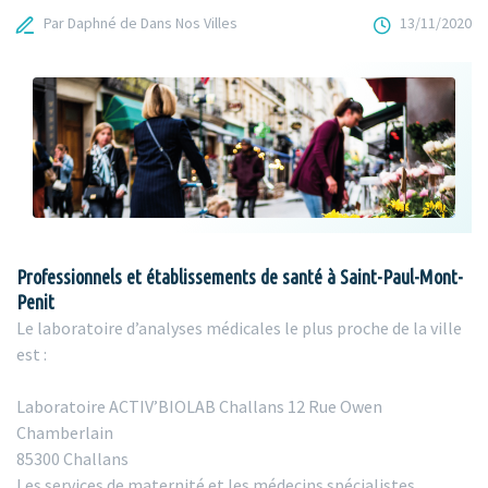
Par Daphné de Dans Nos Villes
13/11/2020
Professionnels et établissements de santé à Saint-Paul-Mont-
Penit
Le laboratoire d’analyses médicales le plus proche de la ville
est :
Laboratoire ACTIV’BIOLAB Challans 12 Rue Owen
Chamberlain
85300 Challans
Les services de maternité et les médecins spécialistes