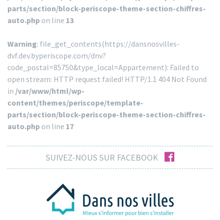
parts/section/block-periscope-theme-section-chiffres-
auto.php
on line
13
Warning
: file_get_contents(https://dansnosvilles-
dvf.dev.byperiscope.com/dnv?
code_postal=85750&type_local=Appartement): Failed to
open stream: HTTP request failed! HTTP/1.1 404 Not Found
in
/var/www/html/wp-
content/themes/periscope/template-
parts/section/block-periscope-theme-section-chiffres-
auto.php
on line
17
facebook
SUIVEZ-NOUS SUR FACEBOOK