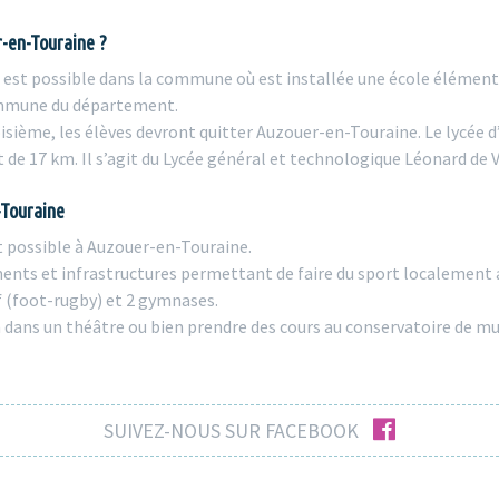
r-en-Touraine ?
 est possible dans la commune où est installée une école élémenta
commune du département.
roisième, les élèves devront quitter Auzouer-en-Touraine. Le lycée
de 17 km. Il s’agit du Lycée général et technologique Léonard de V
-Touraine
t possible à Auzouer-en-Touraine.
ements et infrastructures permettant de faire du sport localemen
if (foot-rugby) et 2 gymnases.
 dans un théâtre ou bien prendre des cours au conservatoire de musi
facebook
SUIVEZ-NOUS SUR FACEBOOK