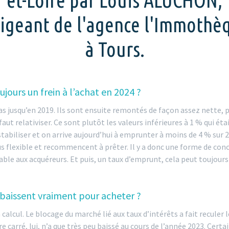
et-Loire par Louis ALUCHON,
rigeant de l'agence l'Immothè
à Tours.
oujours un frein à l’achat en 2024 ?
s jusqu’en 2019. Ils sont ensuite remontés de façon assez nette, p
faut relativiser. Ce sont plutôt les valeurs inférieures à 1 % qui 
tabiliser et on arrive aujourd’hui à emprunter à moins de 4 % sur 
 flexible et recommencent à prêter. Il y a donc une forme de conc
rable aux acquéreurs. Et puis, un taux d’emprunt, cela peut toujours
x baissent vraiment pour acheter ?
n calcul. Le blocage du marché lié aux taux d’intérêts a fait recule
 carré, lui, n’a que très peu baissé au cours de l’année 2023. Certa