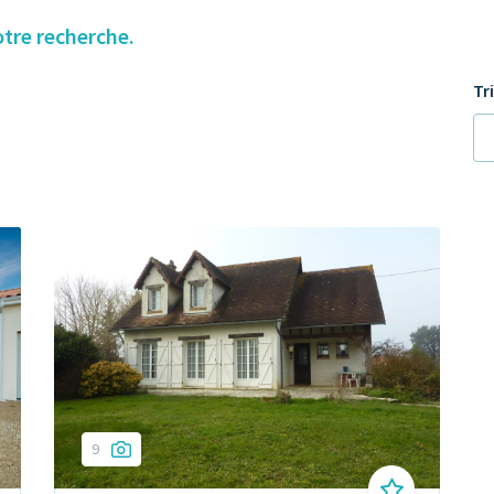
otre recherche.
Tr
9