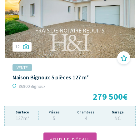
12
VENTE
Maison Bignoux 5 pièces 127 m²
86800 Bignoux
279 500€
Surface
Pièces
Chambres
Garage
127m²
5
4
NC
VOIR LE DÉTAIL