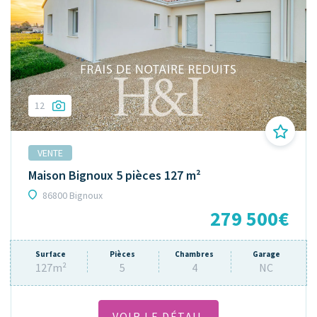
12
VENTE
Maison Bignoux 5 pièces 127 m²
86800 Bignoux
279 500€
Surface
Pièces
Chambres
Garage
127m²
5
4
NC
VOIR LE DÉTAIL