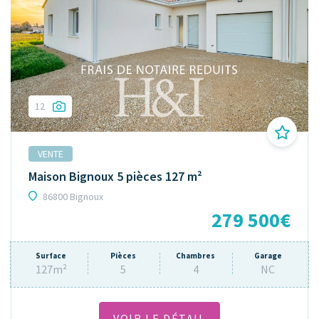
12
VENTE
Maison Bignoux 5 pièces 127 m²
86800 Bignoux
279 500€
Surface
Pièces
Chambres
Garage
127m²
5
4
NC
VOIR LE DÉTAIL