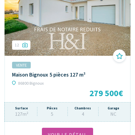
12
VENTE
Maison Bignoux 5 pièces 127 m²
86800 Bignoux
279 500€
Surface
Pièces
Chambres
Garage
127m²
5
4
NC
VOIR LE DÉTAIL