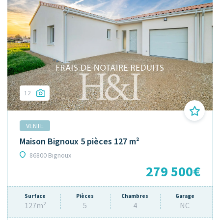
12
VENTE
Maison Bignoux 5 pièces 127 m²
86800 Bignoux
279 500€
Surface
Pièces
Chambres
Garage
127m²
5
4
NC