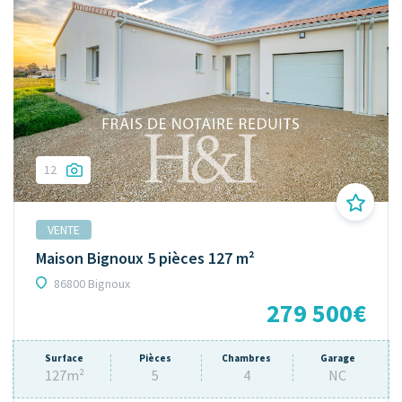
12
VENTE
Maison Bignoux 5 pièces 127 m²
86800 Bignoux
279 500€
Surface
Pièces
Chambres
Garage
127m²
5
4
NC