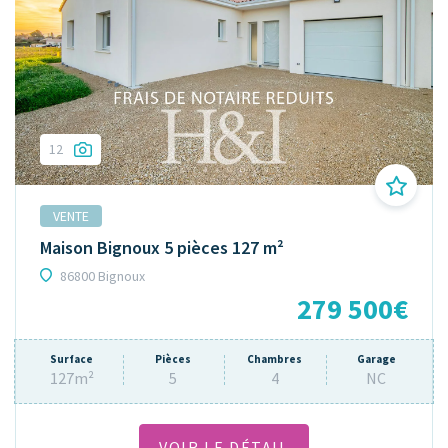
12
VENTE
Maison Bignoux 5 pièces 127 m²
86800 Bignoux
279 500€
Surface
Pièces
Chambres
Garage
127m²
5
4
NC
VOIR LE DÉTAIL