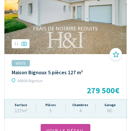
12
VENTE
Maison Bignoux 5 pièces 127 m²
86800 Bignoux
279 500€
Surface
Pièces
Chambres
Garage
127m²
5
4
NC
VOIR LE DÉTAIL