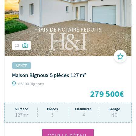
12
VENTE
Maison Bignoux 5 pièces 127 m²
86800 Bignoux
279 500€
Surface
Pièces
Chambres
Garage
127m²
5
4
NC
VOIR LE DÉTAIL