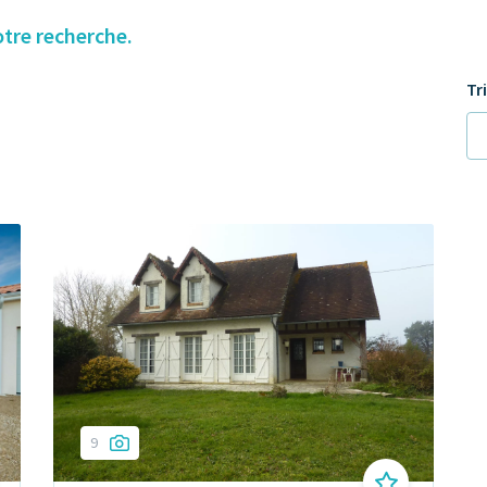
otre recherche.
Tr
9