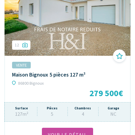
12
VENTE
Maison Bignoux 5 pièces 127 m²
86800 Bignoux
279 500€
Surface
Pièces
Chambres
Garage
127m²
5
4
NC
VOIR LE DÉTAIL