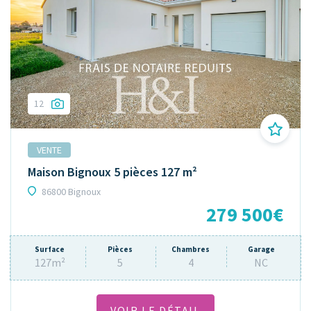
12
VENTE
Maison Bignoux 5 pièces 127 m²
86800 Bignoux
279 500€
Surface
Pièces
Chambres
Garage
127m²
5
4
NC
VOIR LE DÉTAIL