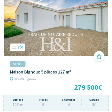
12
VENTE
Maison Bignoux 5 pièces 127 m²
86800 Bignoux
279 500€
Surface
Pièces
Chambres
Garage
127m²
5
4
NC