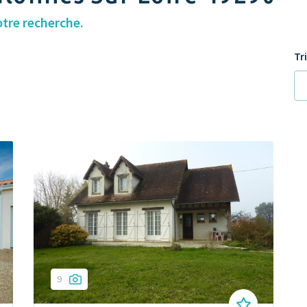
otre recherche.
Tr
9