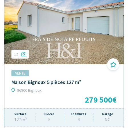
12
VENTE
Maison Bignoux 5 pièces 127 m²
86800 Bignoux
279 500€
Surface
Pièces
Chambres
Garage
127m²
5
4
NC