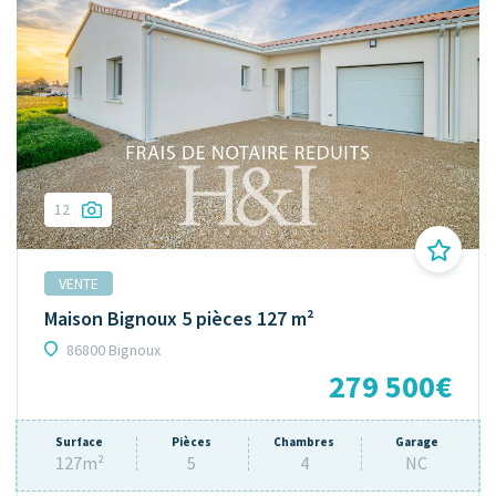
12
VENTE
Maison Bignoux 5 pièces 127 m²
86800 Bignoux
279 500€
Surface
Pièces
Chambres
Garage
127m²
5
4
NC