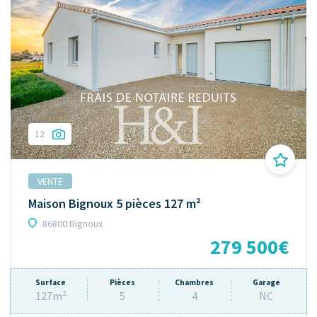
12
VENTE
Maison Bignoux 5 pièces 127 m²
86800 Bignoux
279 500€
Surface
Pièces
Chambres
Garage
127m²
5
4
NC