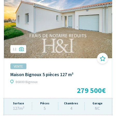
12
VENTE
Maison Bignoux 5 pièces 127 m²
86800 Bignoux
279 500€
Surface
Pièces
Chambres
Garage
127m²
5
4
NC