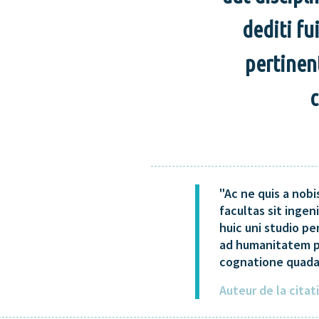
dediti f
pertinen
c
Ac ne quis a nobi
facultas sit ingen
huic uni studio p
ad humanitatem p
cognatione quadam
Auteur de la cita