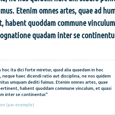
uimus. Etenim omnes artes, quae ad hu
t, habent quoddam commune vinculum,
ognatione quadam inter se continentu
s hoc ita dici forte miretur, quod alia quaedam in hoc
i, neque haec dicendi ratio aut disciplina, ne nos quidem
enitus umquam dediti fuimus. Etenim omnes artes, quae
ertinent, habent quoddam commune vinculum, et quasi
 inter se continentur.
tion (par exemple)