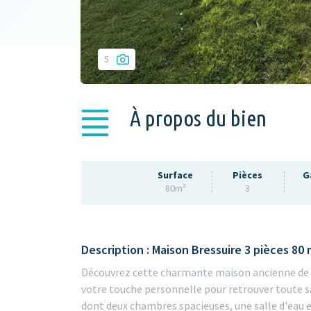
5
À propos du bien
Surface
Pièces
G
80m²
3
Description : Maison Bressuire 3 pièces 80 
Découvrez cette charmante maison ancienne de 8
votre touche personnelle pour retrouver toute sa 
dont deux chambres spacieuses, une salle d'eau 