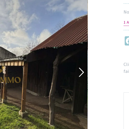
No
1 
Cl
fai