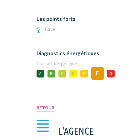
Les points forts
Cave
Diagnostics énergétiques
Classe énergétique
F
A
B
C
D
E
G
RETOUR
L'AGENCE