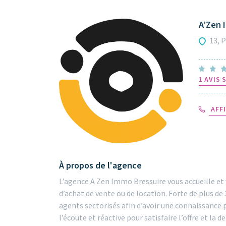
A’Zen
13, 
1 AVIS
AFFI
À propos de l'agence
L’agence A Zen Immo Bressuire vous accueille 
d’achat de vente ou de location. Forte de plus de 
agents sectorisés afin d’avoir une connaissance 
l’écoute et réactive pour satisfaire l’offre et la 