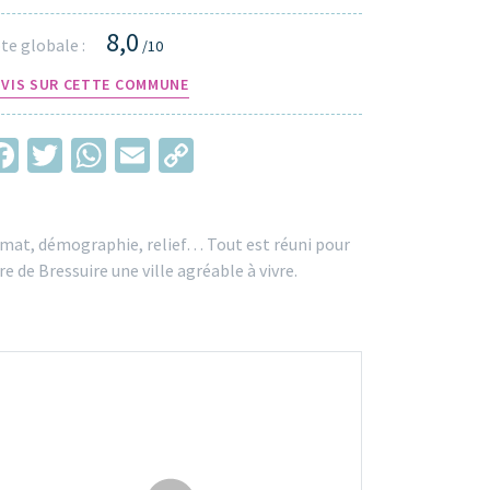
8,0
te globale :
/10
AVIS SUR CETTE COMMUNE
Facebook
Twitter
WhatsApp
Email
Copy
Link
imat, démographie, relief… Tout est réuni pour
re de Bressuire une ville agréable à vivre.