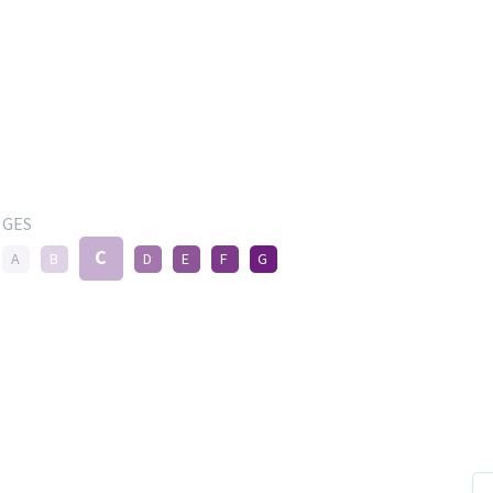
GES
C
A
B
D
E
F
G