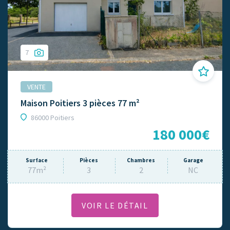
7
VENTE
Maison Poitiers 3 pièces 77 m²
86000 Poitiers
180 000€
Surface
Pièces
Chambres
Garage
77m²
3
2
NC
VOIR LE DÉTAIL