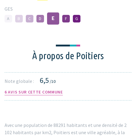
GES
E
A
B
C
D
F
G
À propos de Poitiers
6,5
Note globale :
/10
6 AVIS SUR CETTE COMMUNE
Avec une population de 88291 habitants et une densité de 2
102 habitants par km2, Poitiers est une ville agréable, à la