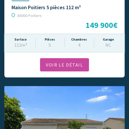
Maison Poitiers 5 pièces 112 m²
86000 Poitiers
149 900€
Surface
Pièces
Chambres
Garage
112m²
5
4
NC
VOIR LE DÉTAIL