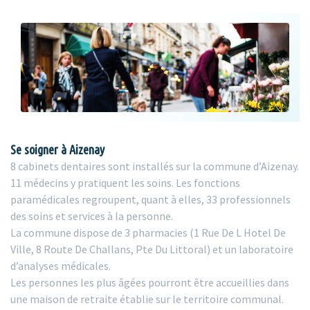
Se soigner à Aizenay
8 cabinets dentaires sont installés sur la commune d’Aizenay.
11 médecins y pratiquent les soins. Les fonctions
paramédicales regroupent, quant à elles, 33 professionnels
des soins et services à la personne.
La commune dispose de 3 pharmacies (1 Rue De L Hotel De
Ville, 8 Route De Challans, Pte Du Littoral) et un laboratoire
d’analyses médicales.
Les personnes les plus âgées pourront être accueillies dans
une maison de retraite établie sur le territoire communal.