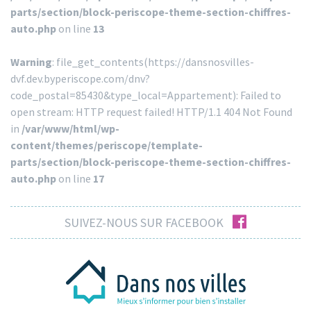
parts/section/block-periscope-theme-section-chiffres-
auto.php
on line
13
Warning
: file_get_contents(https://dansnosvilles-
dvf.dev.byperiscope.com/dnv?
code_postal=85430&type_local=Appartement): Failed to
open stream: HTTP request failed! HTTP/1.1 404 Not Found
in
/var/www/html/wp-
content/themes/periscope/template-
parts/section/block-periscope-theme-section-chiffres-
auto.php
on line
17
facebook
SUIVEZ-NOUS SUR FACEBOOK