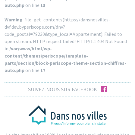
auto.php
on line
13
Warning
: file_get_contents(https://dansnosvilles-
dvf.dev.byperiscope.com/dnv?
code_postal=79230&type_local=Appartement): Failed to
open stream: HTTP request failed! HTTP/1.1 404 Not Found
in
/var/www/html/wp-
content/themes/periscope/template-
parts/section/block-periscope-theme-section-chiffres-
auto.php
on line
17
facebook
SUIVEZ-NOUS SUR FACEBOOK
Le site immobilier 100% local pour mieux s'informer et bien