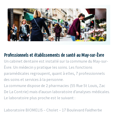
Professionnels et établissements de santé au May-sur-Èvre
Un cabinet dentaire est installé sur la commune du May-sur-
Èvre. Un médecin y pratique les soins. Les fonctions
paramédicales regroupent, quant à elles, 7 professionnels
des soins et services à la personne.
La commune dispose de 2 pharmacies (55 Rue St Louis, Zac
De La Contrie) mais d’aucun laboratoire d’analyses médicales.
Le laboratoire plus proche est le suivant :
Laboratoire BIOMELIS – Cholet – 17 Boulevard Faidherbe