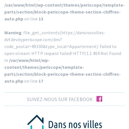
/var/www/html/wp-content/themes/periscope/template-
parts/section/block-periscope-theme-section-chiffres-
auto.php
on line
13
Warning
: file_get_contents(https://dansnosvilles-
dvf.dev.byperiscope.com/dnv?
code_postal=49330&type_local=Appartement): Failed to
open stream: HTTP request failed! HTTP/1.1 404 Not Found
in
/var/www/html/wp-
content/themes/periscope/template-
parts/section/block-periscope-theme-section-chiffres-
auto.php
on line
17
facebook
SUIVEZ-NOUS SUR FACEBOOK