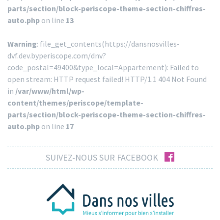
parts/section/block-periscope-theme-section-chiffres-
auto.php
on line
13
Warning
: file_get_contents(https://dansnosvilles-
dvf.dev.byperiscope.com/dnv?
code_postal=49400&type_local=Appartement): Failed to
open stream: HTTP request failed! HTTP/1.1 404 Not Found
in
/var/www/html/wp-
content/themes/periscope/template-
parts/section/block-periscope-theme-section-chiffres-
auto.php
on line
17
facebook
SUIVEZ-NOUS SUR FACEBOOK