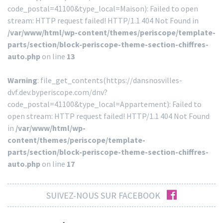
code_postal=41100&type_local=Maison): Failed to open
stream: HTTP request failed! HTTP/1.1 404 Not Found in
/var/www/html/wp-content/themes/periscope/template-
parts/section/block-periscope-theme-section-chiffres-
auto.php
on line
13
Warning
: file_get_contents(https://dansnosvilles-
dvf.dev.byperiscope.com/dnv?
code_postal=41100&type_local=Appartement): Failed to
open stream: HTTP request failed! HTTP/1.1 404 Not Found
in
/var/www/html/wp-
content/themes/periscope/template-
parts/section/block-periscope-theme-section-chiffres-
auto.php
on line
17
facebook
SUIVEZ-NOUS SUR FACEBOOK