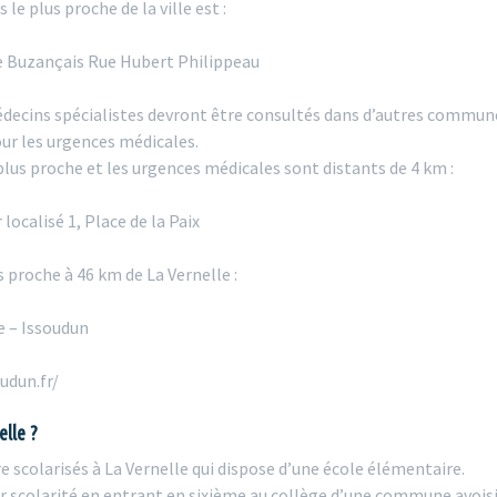
le plus proche de la ville est :
 Buzançais Rue Hubert Philippeau
édecins spécialistes devront être consultés dans d’autres communes
our les urgences médicales.
plus proche et les urgences médicales sont distants de 4 km :
localisé 1, Place de la Paix
 proche à 46 km de La Vernelle :
e – Issoudun
udun.fr/
elle ?
e scolarisés à La Vernelle qui dispose d’une école élémentaire.
ur scolarité en entrant en sixième au collège d’une commune avois