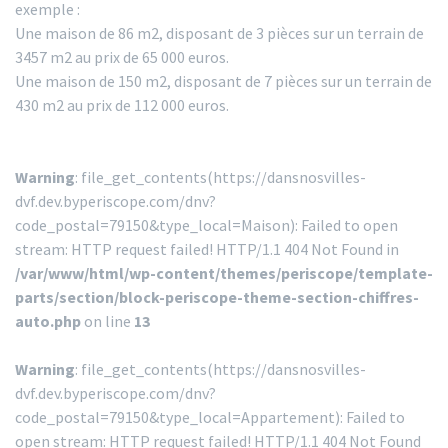
exemple :
Une maison de 86 m2, disposant de 3 pièces sur un terrain de
3457 m2 au prix de 65 000 euros.
Une maison de 150 m2, disposant de 7 pièces sur un terrain de
430 m2 au prix de 112 000 euros.
Warning
: file_get_contents(https://dansnosvilles-
dvf.dev.byperiscope.com/dnv?
code_postal=79150&type_local=Maison): Failed to open
stream: HTTP request failed! HTTP/1.1 404 Not Found in
/var/www/html/wp-content/themes/periscope/template-
parts/section/block-periscope-theme-section-chiffres-
auto.php
on line
13
Warning
: file_get_contents(https://dansnosvilles-
dvf.dev.byperiscope.com/dnv?
code_postal=79150&type_local=Appartement): Failed to
open stream: HTTP request failed! HTTP/1.1 404 Not Found