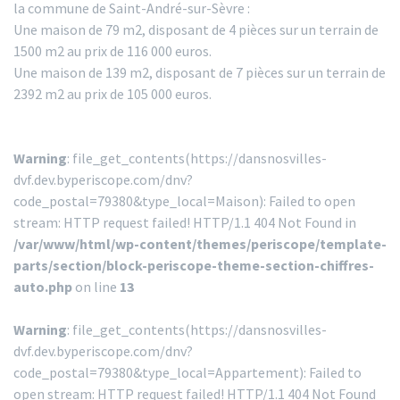
la commune de Saint-André-sur-Sèvre :
Une maison de 79 m2, disposant de 4 pièces sur un terrain de
1500 m2 au prix de 116 000 euros.
Une maison de 139 m2, disposant de 7 pièces sur un terrain de
2392 m2 au prix de 105 000 euros.
Warning
: file_get_contents(https://dansnosvilles-
dvf.dev.byperiscope.com/dnv?
code_postal=79380&type_local=Maison): Failed to open
stream: HTTP request failed! HTTP/1.1 404 Not Found in
/var/www/html/wp-content/themes/periscope/template-
parts/section/block-periscope-theme-section-chiffres-
auto.php
on line
13
Warning
: file_get_contents(https://dansnosvilles-
dvf.dev.byperiscope.com/dnv?
code_postal=79380&type_local=Appartement): Failed to
open stream: HTTP request failed! HTTP/1.1 404 Not Found